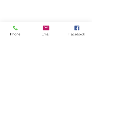
Phone
Email
Facebook
GAHSV Anthem
GAHSV მოსწავლეები
-03:07
ვაკის ქართულ-ამერიკული
უმაღლესი სკოლის ჰიმნი
(ტექსის ვტორები: ია ხურცილავა რედაქტორი; მაიკო
ქსოვრელი )
ორი ქვეყნის დროშის ქვეშ
ამაყად ვდგავართ , ვიკვალავთ გზებს,
ვდგმთ წარმატებისკენ ნაბიჯებს
და ცოდნით შევასხამთ ფრთებს .