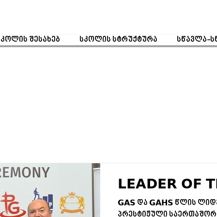
სკოლის შესახებ
სკოლის სტრუქტურა
სწავლა-ს
𝗟𝗘𝗔𝗗𝗘𝗥 𝗢𝗙 𝗧
𝗚𝗔𝗦 და 𝗚𝗔𝗛𝗦 წლის 
პრესტიჟული საერთაშორისო 