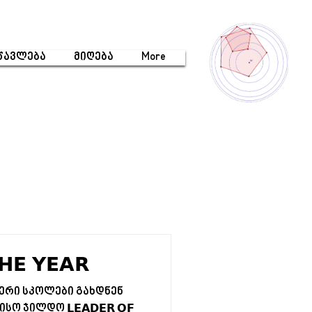
წავლება
მიღება
More
𝗛𝗘 𝗬𝗘𝗔𝗥
ლიდერი სკოლები გახდნენ
ჯილდო 𝗟𝗘𝗔𝗗𝗘𝗥 𝗢𝗙